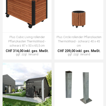
Plus Cubic Living rollender
Plus Circle rollender Pflanzkasten
Pflanzkasten ThermoWood -
ThermoWood - schwarz 40 x 45
schwarz 87 x 50 x 65,5 cm
cm
CHF 314,00 inkl. ges. MwSt.
CHF 209,00 inkl. ges. MwSt.
ggf. zzgl.
Versand
ggf. zzgl.
Versand