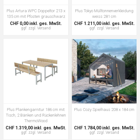
Plus Artura WPC Doppeltor 213 x
Plus Tokyo Mülltonnenverkleidung
135 cm mit Pfosten grauschwarz
weiss 281 cm
CHF 0,00 inkl. ges. MwSt.
CHF 1.211,00 inkl. ges. MwSt.
ggf. zzgl.
Versand
ggf. zzgl.
Versand
Plus Plankengarnitur 186 cm mit
Plus Cozy Spielhaus 208 x 184 cm
Tisch, 2 Bänken und Rückenlehnen
ThermoWood
CHF 1.319,00 inkl. ges. MwSt.
CHF 1.784,00 inkl. ges. MwSt.
ggf. zzgl.
Versand
ggf. zzgl.
Versand