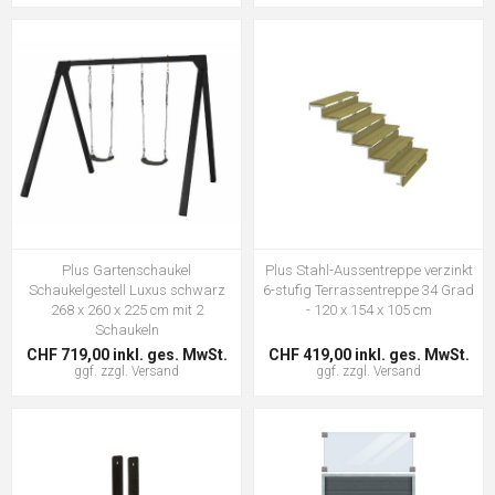
Plus Gartenschaukel
Plus Stahl-Aussentreppe verzinkt
Schaukelgestell Luxus schwarz
6-stufig Terrassentreppe 34 Grad
268 x 260 x 225 cm mit 2
- 120 x 154 x 105 cm
Schaukeln
CHF 719,00 inkl. ges. MwSt.
CHF 419,00 inkl. ges. MwSt.
ggf. zzgl.
Versand
ggf. zzgl.
Versand