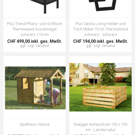
Plus Trend Pflanz- und Grilltisch
Plus Siesta Living Hocker und
Thermowood Aussenregal
Tisch Möbel 75 cm ThermoWood
schwarz 110 cm
schwarz - schwarz
CHF 499,00 inkl. ges. MwSt.
CHF 194,00 inkl. ges. MwSt.
ggf. zzgl.
Versand
ggf. zzgl.
Versand
Spielhaus Hanna
Rüegger Kompostsilo 100 x 100
cm - Lärche natur