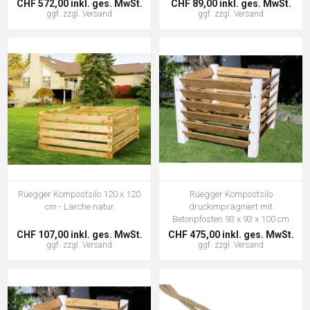
CHF 572,00 inkl. ges. MwSt.
CHF 89,00 inkl. ges. MwSt.
ggf. zzgl.
Versand
ggf. zzgl.
Versand
Rüegger Kompostsilo 120 x 120
Rüegger Kompostsilo
cm - Lärche natur
druckimprägniert mit
Betonpfosten 93 x 93 x 100 cm
CHF 107,00 inkl. ges. MwSt.
CHF 475,00 inkl. ges. MwSt.
ggf. zzgl.
Versand
ggf. zzgl.
Versand