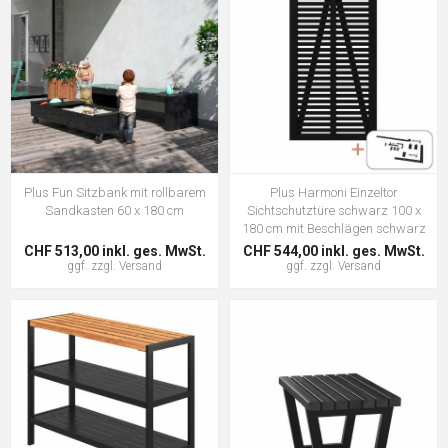
Plus Fun Sitzbank mit rollbarem
Plus Harmoni Einzeltor
Sandkasten 60 x 180 cm
Sichtschutztüre schwarz 100 x
180 cm mit Beschlägen schwarz
CHF 513,00 inkl. ges. MwSt.
CHF 544,00 inkl. ges. MwSt.
ggf. zzgl.
Versand
ggf. zzgl.
Versand