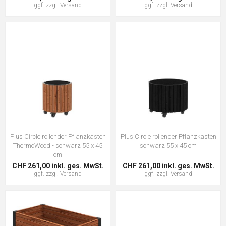
ggf. zzgl.
Versand
ggf. zzgl.
Versand
Plus Circle rollender Pflanzkasten
Plus Circle rollender Pflanzkasten
ThermoWood - schwarz 55 x 45
schwarz 55 x 45 cm
cm
CHF 261,00 inkl. ges. MwSt.
CHF 261,00 inkl. ges. MwSt.
ggf. zzgl.
Versand
ggf. zzgl.
Versand