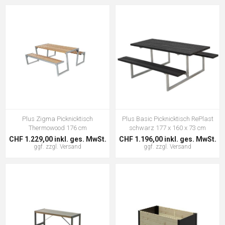
Plus Zigma Picknicktisch
Plus Basic Picknicktisch RePlast
Thermowood 176 cm
schwarz 177 x 160 x 73 cm
CHF 1.229,00 inkl. ges. MwSt.
CHF 1.196,00 inkl. ges. MwSt.
ggf. zzgl.
Versand
ggf. zzgl.
Versand