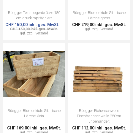
Rüegger Teichbogenbrücke 180
Rüegger Blumenkiste Sibirische
cm druckimprägniert
Lärche gross
CHF 150,00 inkl. ges. MwSt.
CHF 219,00 inkl. ges. MwSt.
CHF 150,00 inkl. ges. MwSt.
ggf. zzgl.
Versand
ggf. zzgl.
Versand
Rüegger Blumenkiste Sibirische
Rüegger Eichenschwelle
Lärche klein
Eisenbahnschwelle 250cm
unbehandelt
CHF 169,00 inkl. ges. MwSt.
CHF 112,00 inkl. ges. MwSt.
ggf. zzgl.
Versand
ggf. zzgl.
Versand