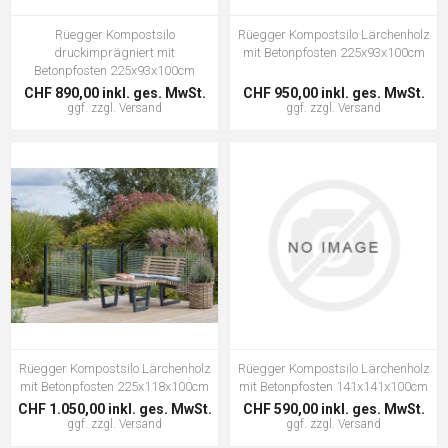
Rüegger Kompostsilo
Rüegger Kompostsilo Lärchenholz
druckimprägniert mit
mit Betonpfosten 225x93x100cm
Betonpfosten 225x93x100cm
CHF 890,00 inkl. ges. MwSt.
CHF 950,00 inkl. ges. MwSt.
ggf. zzgl.
Versand
ggf. zzgl.
Versand
Rüegger Kompostsilo Lärchenholz
Rüegger Kompostsilo Lärchenholz
mit Betonpfosten 225x118x100cm
mit Betonpfosten 141x141x100cm
CHF 1.050,00 inkl. ges. MwSt.
CHF 590,00 inkl. ges. MwSt.
ggf. zzgl.
Versand
ggf. zzgl.
Versand