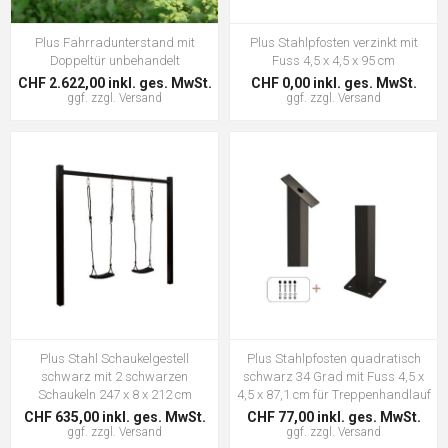
Plus Fahrradunterstand mit
Plus Stahlpfosten verzinkt mit
Doppeltür unbehandelt
Fuss 4,5 x 4,5 x 95 cm
CHF 2.622,00 inkl. ges. MwSt.
CHF 0,00 inkl. ges. MwSt.
ggf. zzgl.
Versand
ggf. zzgl.
Versand
Plus Stahl Schaukelgestell
Plus Stahlpfosten quadratisch
schwarz mit 2 schwarzen
schwarz 34 Grad mit Fuss 4,5 x
Schaukeln 247 x 8 x 212 cm
4,5 x 87,1 cm für Treppenhandlauf
CHF 635,00 inkl. ges. MwSt.
CHF 77,00 inkl. ges. MwSt.
ggf. zzgl.
Versand
ggf. zzgl.
Versand