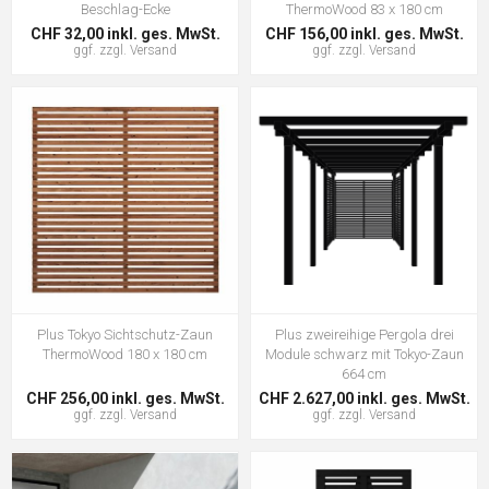
Beschlag-Ecke
ThermoWood 83 x 180 cm
CHF 32,00 inkl. ges. MwSt.
CHF 156,00 inkl. ges. MwSt.
ggf. zzgl.
Versand
ggf. zzgl.
Versand
Plus Tokyo Sichtschutz-Zaun
Plus zweireihige Pergola drei
ThermoWood 180 x 180 cm
Module schwarz mit Tokyo-Zaun
664 cm
CHF 256,00 inkl. ges. MwSt.
CHF 2.627,00 inkl. ges. MwSt.
ggf. zzgl.
Versand
ggf. zzgl.
Versand