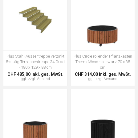
Plus Stahl-Aussentreppe verzinkt
Plus Circle rollender Pflanzkasten
5-stufig Terrassentreppe 34 Grad
ThermoWood - schwarz 70 x 35
- 180 x 129 x 88 cm
cm
CHF 485,00 inkl. ges. MwSt.
CHF 314,00 inkl. ges. MwSt.
ggf. zzgl.
Versand
ggf. zzgl.
Versand