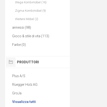
Wega Kombimöbel (16)
Zigma Kombimöbel (9)
Weitere Möbel (2)
annessi (98)
Gioco & stile di vita (113)
Farbe (0)
PRODUTTORI
Plus A/S
Rüegger Holz AG
GroJa
Visualizza tutti