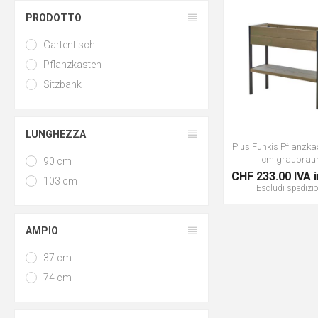
PRODOTTO
Gartentisch
Pflanzkasten
Sitzbank
LUNGHEZZA
Plus Funkis Pflanzka
cm graubrau
90 cm
CHF 233.00 IVA 
103 cm
Escludi
spedizi
AMPIO
37 cm
74 cm