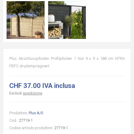
Plus Abschlusspfosten Profilpfosten 1 Nut 9 x 9 x 188 cm NTRA
PEFC druckimprägniert
CHF 37.00 IVA inclusa
Escludi
spedizione
Produttore:
Plus A/S
Cod.:
27719-1
Codice articolo produttore:
27719-1