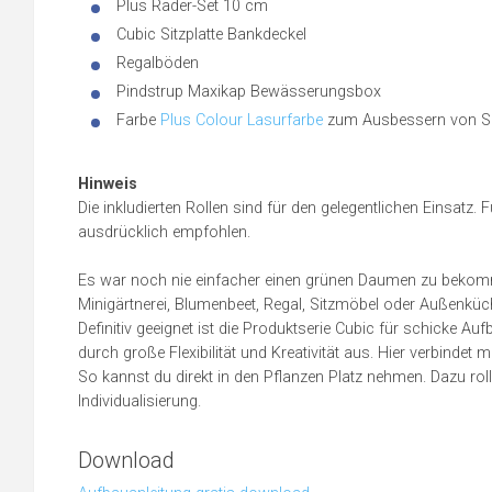
Plus Räder-Set 10 cm
Cubic Sitzplatte Bankdeckel
Regalböden
Pindstrup Maxikap Bewässerungsbox
Farbe
Plus Colour Lasurfarbe
zum Ausbessern von Sc
Hinweis
Die inkludierten Rollen sind für den gelegentlichen Einsat
ausdrücklich empfohlen.
Es war noch nie einfacher einen grünen Daumen zu bekom
Minigärtnerei, Blumenbeet, Regal, Sitzmöbel oder Außenkü
Definitiv geeignet ist die Produktserie Cubic für schicke A
durch große Flexibilität und Kreativität aus. Hier verbind
So kannst du direkt in den Pflanzen Platz nehmen. Dazu roll
Individualisierung.
Download