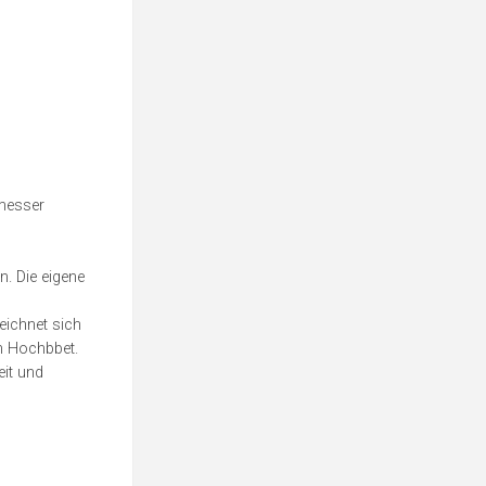
hmesser
. Die eigene
eichnet sich
em Hochbbet.
eit und