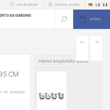
Lista dei desideri
Confronta i prodotti
NTO DA GIARDINO
0
ITEM(S)
PREVIOUS
NEXT
PRODUCT
PRODUCT
Hanno acquistato anche
95 CM
rz mit schwarzen