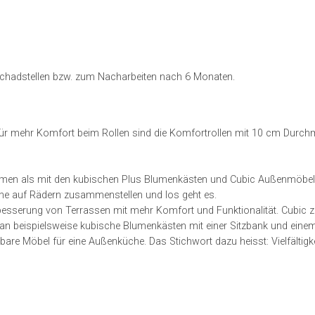
hadstellen bzw. zum Nacharbeiten nach 6 Monaten.
z. Für mehr Komfort beim Rollen sind die Komfortrollen mit 10 cm Durc
men als mit den kubischen Plus Blumenkästen und Cubic Außenmöbeln
che auf Rädern zusammenstellen und los geht es.
ufbesserung von Terrassen mit mehr Komfort und Funktionalität. Cubic z
et man beispielsweise kubische Blumenkästen mit einer Sitzbank und ein
bare Möbel für eine Außenküche. Das Stichwort dazu heisst: Vielfältigk