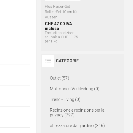
Plus Räder-Set
Rollen-Set 10 cm für
Aussen
CHF 47.00 IVA
inclusa
Escludi
spedizione
equivale a CHF 11.75
per 1 kg
CATEGORIE
Outlet (57)
Mülltonnen Verkleidung (0)
Trend - Living (0)
Recinzione e recinzione per la
privacy (797)
attrezzature da giardino (316)