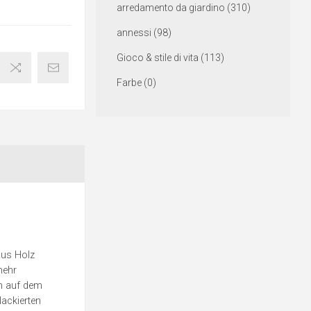
arredamento da giardino (310)
annessi (98)
Gioco & stile di vita (113)
Farbe (0)
aus Holz
mehr
ch auf dem
lackierten