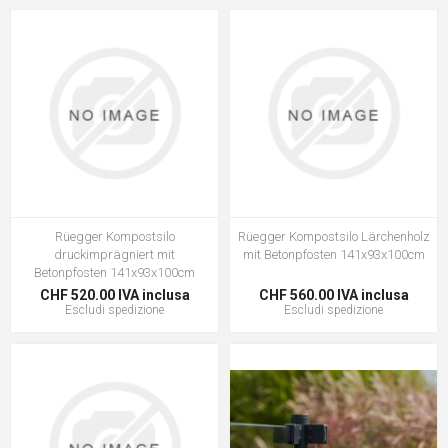
Rüegger Kompostsilo
Rüegger Kompostsilo Lärchenholz
druckimprägniert mit
mit Betonpfosten 141x93x100cm
Betonpfosten 141x93x100cm
CHF 520.00 IVA inclusa
CHF 560.00 IVA inclusa
Escludi
spedizione
Escludi
spedizione