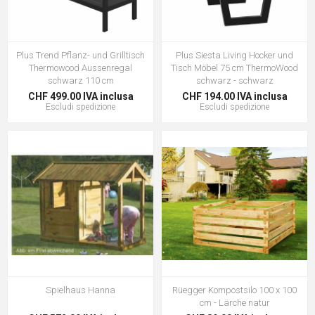
Plus Trend Pflanz- und Grilltisch
Plus Siesta Living Hocker und
Thermowood Aussenregal
Tisch Möbel 75 cm ThermoWood
schwarz 110 cm
schwarz - schwarz
CHF 499.00 IVA inclusa
CHF 194.00 IVA inclusa
Escludi
spedizione
Escludi
spedizione
Spielhaus Hanna
Rüegger Kompostsilo 100 x 100
cm - Lärche natur