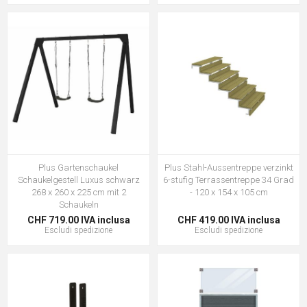
Plus Gartenschaukel
Plus Stahl-Aussentreppe verzinkt
Schaukelgestell Luxus schwarz
6-stufig Terrassentreppe 34 Grad
268 x 260 x 225 cm mit 2
- 120 x 154 x 105 cm
Schaukeln
CHF 719.00 IVA inclusa
CHF 419.00 IVA inclusa
Escludi
spedizione
Escludi
spedizione