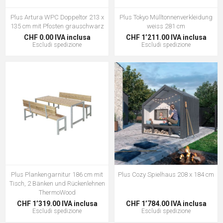
Plus Artura WPC Doppeltor 213 x
Plus Tokyo Mülltonnenverkleidung
135 cm mit Pfosten grauschwarz
weiss 281 cm
CHF 0.00 IVA inclusa
CHF 1’211.00 IVA inclusa
Escludi
spedizione
Escludi
spedizione
Plus Plankengarnitur 186 cm mit
Plus Cozy Spielhaus 208 x 184 cm
Tisch, 2 Bänken und Rückenlehnen
ThermoWood
CHF 1’319.00 IVA inclusa
CHF 1’784.00 IVA inclusa
Escludi
spedizione
Escludi
spedizione