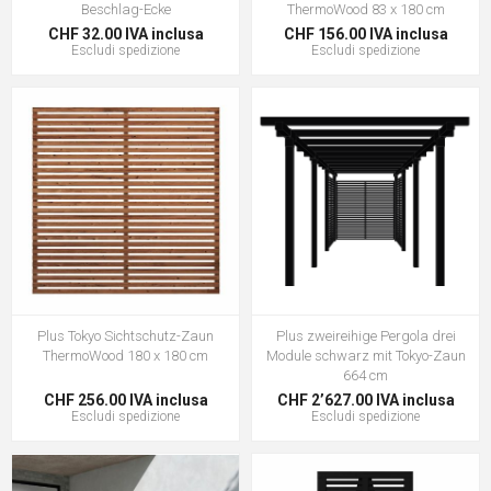
Beschlag-Ecke
ThermoWood 83 x 180 cm
CHF 32.00 IVA inclusa
CHF 156.00 IVA inclusa
Escludi
spedizione
Escludi
spedizione
Plus Tokyo Sichtschutz-Zaun
Plus zweireihige Pergola drei
ThermoWood 180 x 180 cm
Module schwarz mit Tokyo-Zaun
664 cm
CHF 256.00 IVA inclusa
CHF 2’627.00 IVA inclusa
Escludi
spedizione
Escludi
spedizione