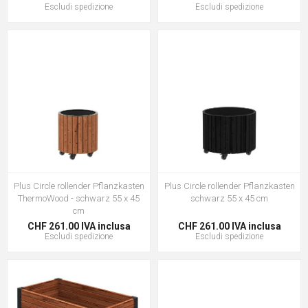
Escludi
spedizione
Escludi
spedizione
Plus Circle rollender Pflanzkasten
Plus Circle rollender Pflanzkasten
ThermoWood - schwarz 55 x 45
schwarz 55 x 45 cm
cm
CHF 261.00 IVA inclusa
CHF 261.00 IVA inclusa
Escludi
spedizione
Escludi
spedizione