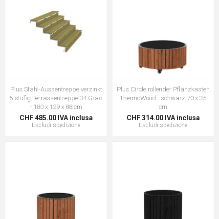
Plus Stahl-Aussentreppe verzinkt
Plus Circle rollender Pflanzkasten
5-stufig Terrassentreppe 34 Grad
ThermoWood - schwarz 70 x 35
- 180 x 129 x 88 cm
cm
CHF 485.00 IVA inclusa
CHF 314.00 IVA inclusa
Escludi
spedizione
Escludi
spedizione