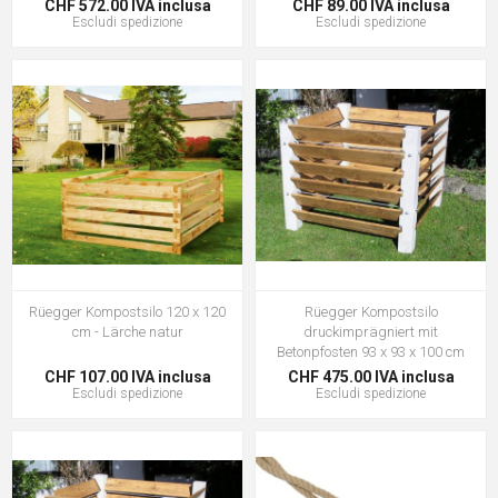
CHF 572.00 IVA inclusa
CHF 89.00 IVA inclusa
Escludi
spedizione
Escludi
spedizione
Rüegger Kompostsilo 120 x 120
Rüegger Kompostsilo
cm - Lärche natur
druckimprägniert mit
Betonpfosten 93 x 93 x 100 cm
CHF 107.00 IVA inclusa
CHF 475.00 IVA inclusa
Escludi
spedizione
Escludi
spedizione