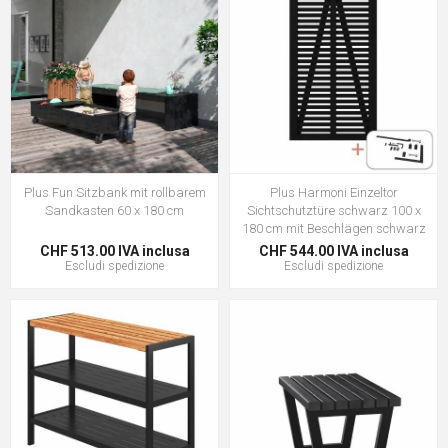
Plus Fun Sitzbank mit rollbarem
Plus Harmoni Einzeltor
Sandkasten 60 x 180 cm
Sichtschutztüre schwarz 100 x
180 cm mit Beschlägen schwarz
CHF 513.00 IVA inclusa
CHF 544.00 IVA inclusa
Escludi
spedizione
Escludi
spedizione