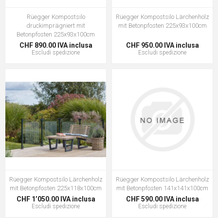
Rüegger Kompostsilo
Rüegger Kompostsilo Lärchenholz
druckimprägniert mit
mit Betonpfosten 225x93x100cm
Betonpfosten 225x93x100cm
CHF 890.00 IVA inclusa
CHF 950.00 IVA inclusa
Escludi
spedizione
Escludi
spedizione
Rüegger Kompostsilo Lärchenholz
Rüegger Kompostsilo Lärchenholz
mit Betonpfosten 225x118x100cm
mit Betonpfosten 141x141x100cm
CHF 1’050.00 IVA inclusa
CHF 590.00 IVA inclusa
Escludi
spedizione
Escludi
spedizione