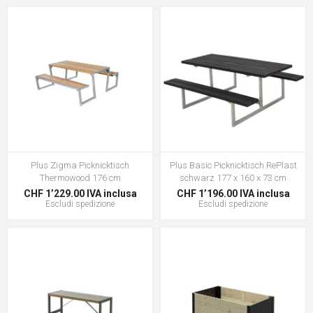
Plus Zigma Picknicktisch
Plus Basic Picknicktisch RePlast
Thermowood 176 cm
schwarz 177 x 160 x 73 cm
CHF 1’229.00 IVA inclusa
CHF 1’196.00 IVA inclusa
Escludi
spedizione
Escludi
spedizione