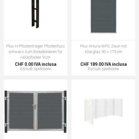
Plus H-Pfostenträger Pfostenfuss
Plus Artura WPC Zaun mit
schwarz zum Einbetonieren für
Klarglas 90 x 175 cm
Holzpfosten 9 cm
CHF 0.00 IVA inclusa
CHF 189.00 IVA inclusa
Escludi
spedizione
Escludi
spedizione