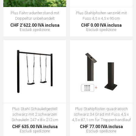
Plus Fahrradunterstand mit
Plus Stahlpfosten verzinkt mit
Doppeltür unbehandelt
Fuss 4,5 x 4,5 x 95 cm
CHF 2’622.00 IVA inclusa
CHF 0.00 IVA inclusa
Escludi
spedizione
Escludi
spedizione
Plus Stahl Schaukelgestell
Plus Stahlpfosten quadratisch
schwarz mit 2 schwarzen
schwarz 34 Grad mit Fuss 4,5 x
Schaukeln 247 x 8 x 212 cm
4,5 x 87,1 cm für Treppenhandlauf
CHF 635.00 IVA inclusa
CHF 77.00 IVA inclusa
Escludi
spedizione
Escludi
spedizione