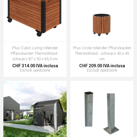
Plus Cubic Living rollender
Plus Circle rollender Pflanzkasten
Pflanzkasten ThermoWood -
ThermoWood - schwarz 40 x 45
schwarz 87 x 50 x 65,5 cm
cm
CHF 314.00 IVA inclusa
CHF 209.00 IVA inclusa
Escludi
spedizione
Escludi
spedizione