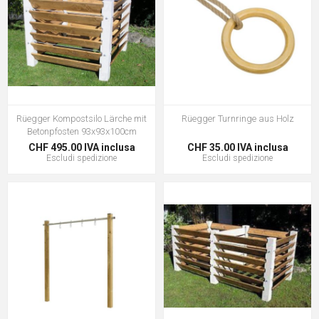
Rüegger Kompostsilo Lärche mit
Rüegger Turnringe aus Holz
Betonpfosten 93x93x100cm
CHF 495.00 IVA inclusa
CHF 35.00 IVA inclusa
Escludi
spedizione
Escludi
spedizione