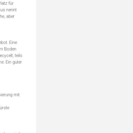
latz für
lus nennt
he, aber
bot. Eine
 im Boden
cycelt, teils
e. Ein guter
sierung mit
ürste