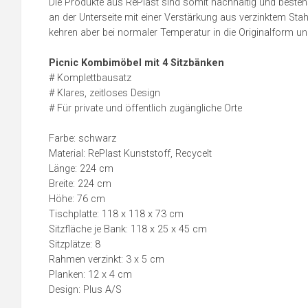
Die Produkte aus RePlast sind somit nachhaltig und besten
an der Unterseite mit einer Verstärkung aus verzinktem Stah
kehren aber bei normaler Temperatur in die Originalform u
Picnic Kombimöbel mit 4 Sitzbänken
# Komplettbausatz
# Klares, zeitloses Design
# Für private und öffentlich zugängliche Orte
Farbe: schwarz
Material: RePlast Kunststoff, Recycelt
Länge: 224 cm
Breite: 224 cm
Höhe: 76 cm
Tischplatte: 118 x 118 x 73 cm
Sitzfläche je Bank: 118 x 25 x 45 cm
Sitzplätze: 8
Rahmen verzinkt: 3 x 5 cm
Planken: 12 x 4 cm
Design: Plus A/S