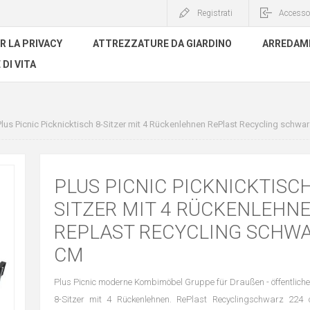
Registrati
Accesso
R LA PRIVACY
ATTREZZATURE DA GIARDINO
ARREDAME
 DI VITA
Plus Picnic Picknicktisch 8-Sitzer mit 4 Rückenlehnen RePlast Recycling schwa
PLUS PICNIC PICKNICKTISCH
SITZER MIT 4 RÜCKENLEHN
REPLAST RECYCLING SCHWA
CM
Plus Picnic moderne Kombimöbel Gruppe für Draußen - öffentliche 
8-Sitzer mit 4 Rückenlehnen. RePlast Recyclingschwarz 224 