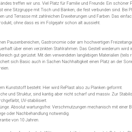
des treffen wir uns. Viel Platz für Familie und Freunde. Ein schöner P
ist eine Sitzgruppe mit Tisch und Bänken, die fest verbunden sind. Bei P
ten und Terrasse mit zahlreichen Erweiterungen und Farben. Das einfac
Produkt, ohne dass es im Folgejahr schon alt aussieht.
ichen Pausenbereichen, Gastronomie oder am hochwertigen Freizeitange
rhaft über einen verzinkten Stahlrahmen. Das Gestell wiederum wird
ereich gut gerüstet. Mit den verwendeten langlebigen Materialien (teils re
chert sich Basic auch in Sachen Nachhaltigkeit einen Platz an der Sonn
eien.
em Kunststoff besteht. Hier wird RePlast also zu Planken geformt.
he und Struktur, sind kantig aber nicht scharf und massiv. Zur Stabili
chgefärbt, UV-stabilisiert.
Sprünge. Absolut wartungsfrei: Verschmutzungen mechanisch mit einer B
lege oder Nachbehandlung notwendig.
rantie von 10 Jahren.