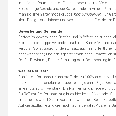
Im privaten Raum unseres Gartens oder unseres Vereinsgelän
Spiele, lange Abende und die Kaffeerunde im Freien. Picnic 
man so eine Gartenmöbelgruppe
Kombimöbel-Set
. Für Gar
klare Design ist stilsicher und verspricht lange Freude am 
Gewerbe und Gemeinde
Perfekt im gewerblichen Bereich und in öffentlich zugängl
Kombimöbelgruppe verbindet Tisch und Bänke fest und daue
verbolzt. So ist Basic für den Einsatz auch im öffentlichen B
nachwachsend) und den separat erhältlichen Ersatzteilen si
Ort für Bewirtung, Pause, Schulung oder Besprechung im Fr
Was ist RePlast?
Das ist ein formbarer Kunststoff, der zu 100% aus recycelt
Die Sitz- und Tischplanken haben eine gleichmäßige Oberfläc
einem Stahlprofil verstärkt. Die Planken sind pflegeleicht, dur
Da RePlast frei formbar ist gibt es hier keine Risse oder 
entfernen bzw. mit Seifenwasser abwaschen. Keine Farbpf
Auf die Sitzfläche und die Tischfläche gewährt Plus eine Ga