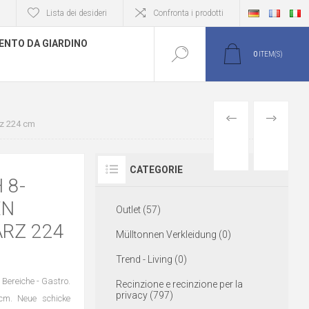
Lista dei desideri
Confronta i prodotti
NTO DA GIARDINO
0
ITEM(S)
PREVIOUS
NEXT
rz 224 cm
PRODUCT
PRODUCT
CATEGORIE
 8-
EN
Outlet (57)
RZ 224
Mülltonnen Verkleidung (0)
Trend - Living (0)
Bereiche - Gastro.
Recinzione e recinzione per la
privacy (797)
cm. Neue schicke