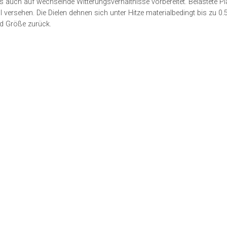
s auch auf wechselnde Witterungsverhältnisse vorbereitet. Belastete P
l versehen. Die Dielen dehnen sich unter Hitze materialbedingt bis zu 0
nd Größe zurück.