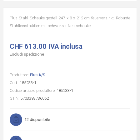
Plus Stahl Schaukelgestell 247 x 8 x 212 cm feuerverzinkt. Robuste
Stahlkonstruktion mit schwarzer Nestschaukel .
CHF 613.00 IVA inclusa
Escludi
spedizione
Produttore:
Plus A/S
Cod.:
185233-1
Codice articolo produttore:
185233-1
GTIN:
5703393736062
12 disponibile