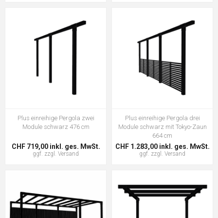
Plus einreihige Pergola zwei
Plus einreihige Pergola drei
Module schwarz 476 cm
Module schwarz mit Tokyo-Zaun
664 cm
CHF 719,00 inkl. ges. MwSt.
CHF 1.283,00 inkl. ges. MwSt.
ggf. zzgl.
Versand
ggf. zzgl.
Versand