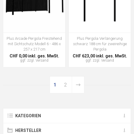
Plus Arcade Pergola Freistehend
Plus Pergola Verlängerung
mit Sichtschutz Modell 6 - 486 x
schwarz 188 cm für zweireihige
257 x 217 cm
Pergola
CHF 0,00 inkl. ges. MwSt.
CHF 623,00 inkl. ges. MwSt.
ggf. zzgl.
Versand
ggf. zzgl.
Versand
1
2
KATEGORIEN
HERSTELLER