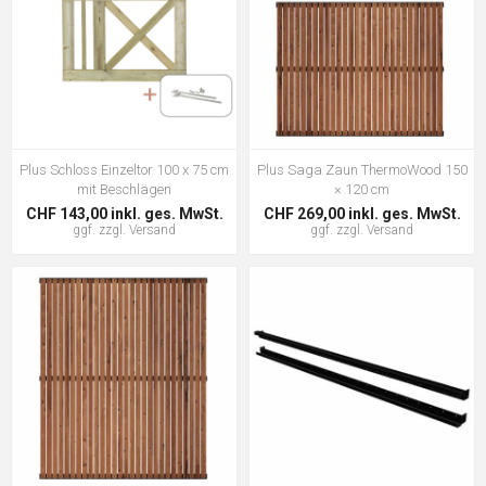
Plus Schloss Einzeltor 100 x 75 cm
Plus Saga Zaun ThermoWood 150
mit Beschlägen
× 120 cm
CHF 143,00 inkl. ges. MwSt.
CHF 269,00 inkl. ges. MwSt.
ggf. zzgl.
Versand
ggf. zzgl.
Versand