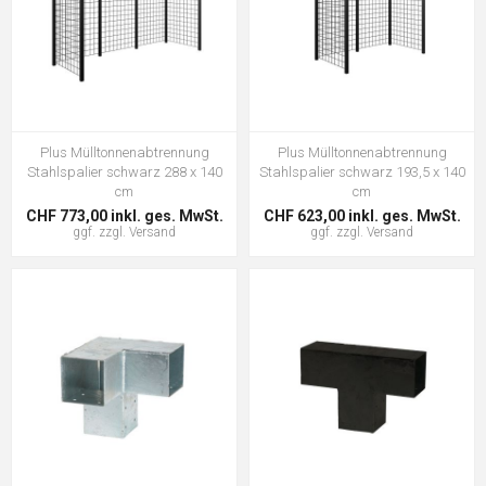
Plus Mülltonnenabtrennung
Plus Mülltonnenabtrennung
Stahlspalier schwarz 288 x 140
Stahlspalier schwarz 193,5 x 140
cm
cm
CHF 773,00 inkl. ges. MwSt.
CHF 623,00 inkl. ges. MwSt.
ggf. zzgl.
Versand
ggf. zzgl.
Versand