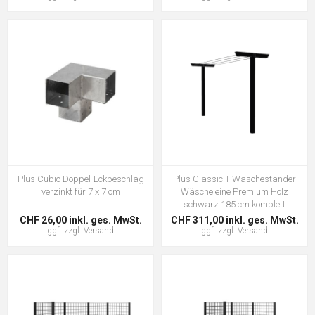
Plus Cubic Doppel-Eckbeschlag
Plus Classic T-Wäscheständer
verzinkt für 7 x 7 cm
Wäscheleine Premium Holz
schwarz 185 cm komplett
CHF 26,00 inkl. ges. MwSt.
CHF 311,00 inkl. ges. MwSt.
ggf. zzgl.
Versand
ggf. zzgl.
Versand