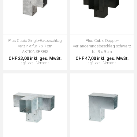
Plus Cubic Single-Eckbeschlag
Plus Cubic Doppel-
verzinkt für 7 x 7 cm
Verlängerungsbeschlag schwarz
AKTIONSPREIS
für 9 x 9 cm
CHF 23,00 inkl. ges. MwSt.
CHF 47,00 inkl. ges. MwSt.
ggf. zzgl.
Versand
ggf. zzgl.
Versand