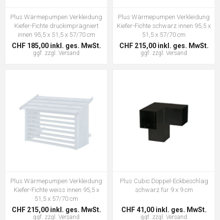
Plus Wärmepumpen Verkleidung
Plus Wärmepumpen Verkleidung
Kiefer-Fichte druckimprägniert
Kiefer-Fichte schwarz innen 95,5 x
innen 95,5 x 51,5 x 57/70 cm
51,5 x 57/70 cm
CHF 185,00 inkl. ges. MwSt.
CHF 215,00 inkl. ges. MwSt.
ggf. zzgl.
Versand
ggf. zzgl.
Versand
Plus Wärmepumpen Verkleidung
Plus Cubic Doppel-Eckbeschlag
Kiefer-Fichte weiss innen 95,5 x
schwarz für 9 x 9 cm
51,5 x 57/70 cm
CHF 215,00 inkl. ges. MwSt.
CHF 41,00 inkl. ges. MwSt.
ggf. zzgl.
Versand
ggf. zzgl.
Versand