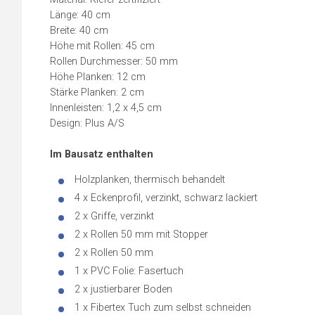
Länge: 40 cm
Breite: 40 cm
Höhe mit Rollen: 45 cm
Rollen Durchmesser: 50 mm
Höhe Planken: 12 cm
Stärke Planken: 2 cm
Innenleisten: 1,2 x 4,5 cm
Design: Plus A/S
Im Bausatz enthalten
Holzplanken, thermisch behandelt
4 x Eckenprofil, verzinkt, schwarz lackiert
2 x Griffe, verzinkt
2 x Rollen 50 mm mit Stopper
2 x Rollen 50 mm
1 x PVC Folie: Fasertuch
2 x justierbarer Boden
1 x Fibertex Tuch zum selbst schneiden