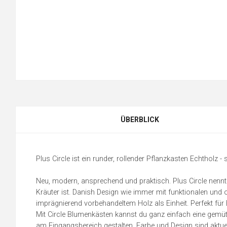
ÜBERBLICK
Plus Circle ist ein runder, rollender Pflanzkasten Echtholz
Neu, modern, ansprechend und praktisch. Plus Circle nennt 
Kräuter ist. Danish Design wie immer mit funktionalen und 
imprägnierend vorbehandeltem Holz als Einheit. Perfekt fü
Mit Circle Blumenkästen kannst du ganz einfach eine gemü
am Eingangsbereich gestalten. Farbe und Design sind aktuel