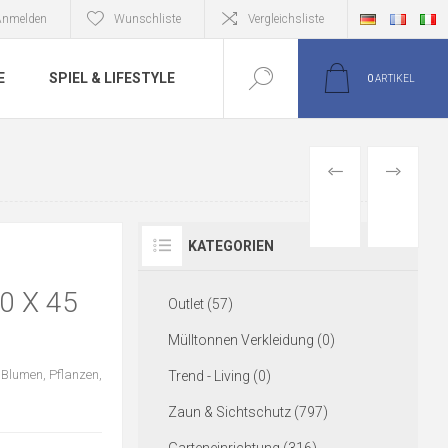
Anmelden
Wunschliste
Vergleichsliste
E
SPIEL & LIFESTYLE
0
ARTIKEL
VORIGER
NÄCHSTE
ARTIKEL
ARTIKEL
KATEGORIEN
 X 45
Outlet (57)
Mülltonnen Verkleidung (0)
 Blumen, Pflanzen,
Trend - Living (0)
Zaun & Sichtschutz (797)