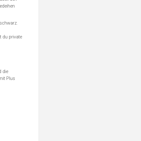
gedeihen
 schwarz.
t du private
d die
mit Plus