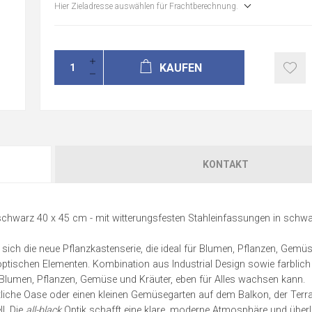
Hier Zieladresse auswählen für Frachtberechnung.
KAUFEN
KONTAKT
 - schwarz 40 x 45 cm - mit witterungsfesten Stahleinfassungen in schwa
sich die neue Pflanzkastenserie, die ideal für Blumen, Pflanzen, Gemü
optischen Elementen. Kombination aus Industrial Design sowie farblic
r Blumen, Pflanzen, Gemüse und Kräuter, eben für Alles wachsen kann.
tliche Oase oder einen kleinen Gemüsegarten auf dem Balkon, der Terr
l. Die
all-black
Optik schafft eine klare, moderne Atmosphäre und über