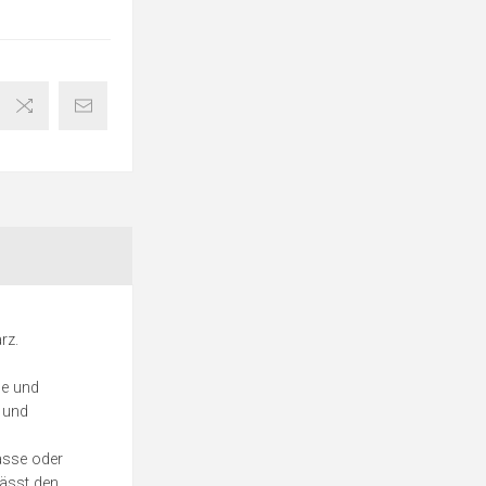
rz.
se und
h und
asse oder
lässt den