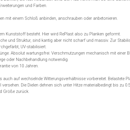
 Erweiterungen und Farben.
en mit einem Schloß anbinden, anschrauben oder anbetonieren.
em Kunststoff besteht. Hier wird RePlast also zu Planken geformt.
he und Struktur, sind kantig aber nicht scharf und massiv. Zur Stabili
chgefärbt, UV-stabilisiert.
Sprünge. Absolut wartungsfrei: Verschmutzungen mechanisch mit einer B
lege oder Nachbehandlung notwendig.
rantie von 10 Jahren.
s auch auf wechselnde Witterungsverhältnisse vorbereitet. Belastete P
l versehen. Die Dielen dehnen sich unter Hitze materialbedingt bis zu 0
nd Größe zurück.