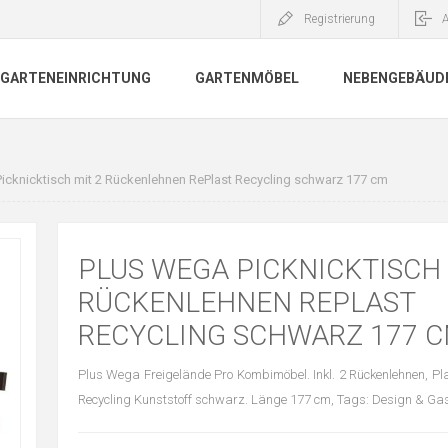
Registrierung
GARTENEINRICHTUNG
GARTENMÖBEL
NEBENGEBÄUD
icknicktisch mit 2 Rückenlehnen RePlast Recycling schwarz 177 cm
PLUS WEGA PICKNICKTISCH 
RÜCKENLEHNEN REPLAST
RECYCLING SCHWARZ 177 
Plus Wega Freigelände Pro Kombimöbel. Inkl. 2 Rückenlehnen, P
Recycling Kunststoff schwarz. Länge 177 cm, Tags: Design & Gas