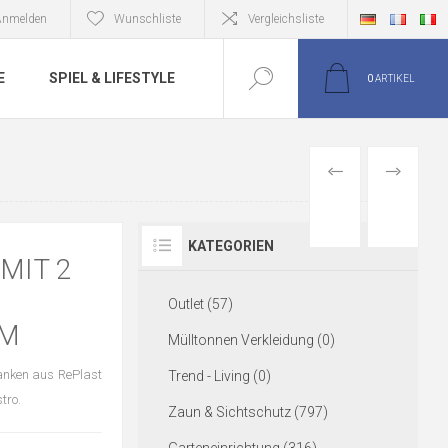
Anmelden
Wunschliste
Vergleichsliste
E
SPIEL & LIFESTYLE
0
ARTIKEL
VORIGER
NÄCHSTE
ARTIKEL
ARTIKEL
KATEGORIEN
MIT 2
Outlet (57)
CM
Mülltonnen Verkleidung (0)
lanken aus RePlast
Trend - Living (0)
tro.
Zaun & Sichtschutz (797)