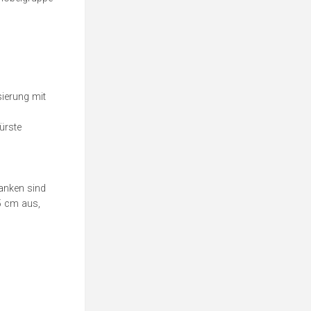
sierung mit
ürste
lanken sind
.5 cm aus,