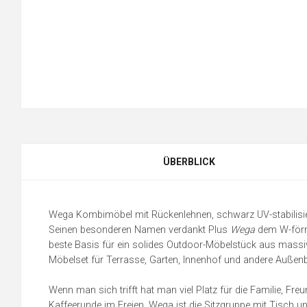
ÜBERBLICK
Wega Kombimöbel mit Rückenlehnen, schwarz UV-stabilisier
Seinen besonderen Namen verdankt Plus
Wega
dem W-förmi
beste Basis für ein solides Outdoor-Möbelstück aus massiv
Möbelset für Terrasse, Garten, Innenhof und andere Außenb
Wenn man sich trifft hat man viel Platz für die Familie, Fr
Kaffeerunde im Freien. Wega ist die Sitzgruppe mit Tisch 