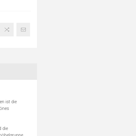
n ist die
hönes
d die
nmöbelgruppe