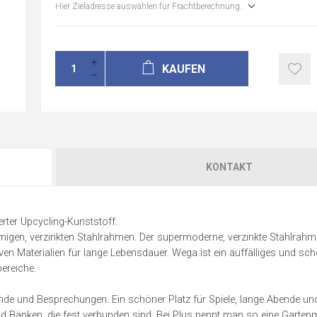
Hier Zieladresse auswählen für Frachtberechnung.
KAUFEN
KONTAKT
ter Upcycling-Kunststoff.
gen, verzinkten Stahlrahmen. Der supermoderne, verzinkte Stahlrahme
en Materialien für lange Lebensdauer. Wega ist ein auffälliges und sc
ereiche.
eunde und Besprechungen. Ein schöner Platz für Spiele, lange Abende un
und Bänken, die fest verbunden sind. Bei Plus nennt man so eine Garte