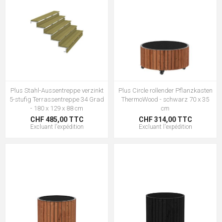
Plus Stahl-Aussentreppe verzinkt
Plus Circle rollender Pflanzkasten
5-stufig Terrassentreppe 34 Grad
ThermoWood - schwarz 70 x 35
- 180 x 129 x 88 cm
cm
CHF 485,00 TTC
CHF 314,00 TTC
Excluant
l'expédition
Excluant
l'expédition