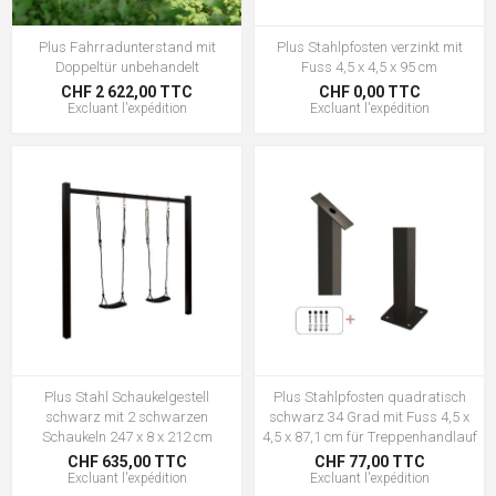
Plus Fahrradunterstand mit
Plus Stahlpfosten verzinkt mit
Doppeltür unbehandelt
Fuss 4,5 x 4,5 x 95 cm
CHF 2 622,00 TTC
CHF 0,00 TTC
Excluant
l'expédition
Excluant
l'expédition
Plus Stahl Schaukelgestell
Plus Stahlpfosten quadratisch
schwarz mit 2 schwarzen
schwarz 34 Grad mit Fuss 4,5 x
Schaukeln 247 x 8 x 212 cm
4,5 x 87,1 cm für Treppenhandlauf
CHF 635,00 TTC
CHF 77,00 TTC
Excluant
l'expédition
Excluant
l'expédition