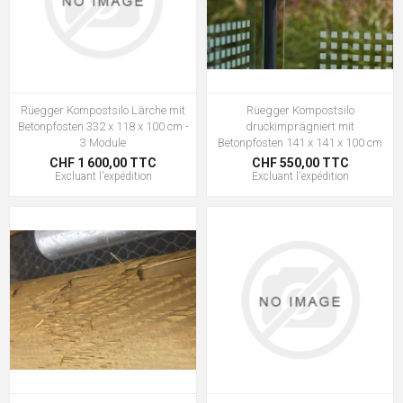
Rüegger Kompostsilo Lärche mit
Rüegger Kompostsilo
Betonpfosten 332 x 118 x 100 cm -
druckimprägniert mit
3 Module
Betonpfosten 141 x 141 x 100 cm
CHF 1 600,00 TTC
CHF 550,00 TTC
Excluant
l'expédition
Excluant
l'expédition