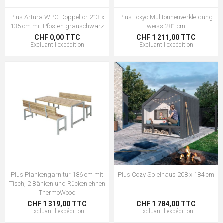
Plus Artura WPC Doppeltor 213 x
Plus Tokyo Mülltonnenverkleidung
135 cm mit Pfosten grauschwarz
weiss 281 cm
CHF 0,00 TTC
CHF 1 211,00 TTC
Excluant
l'expédition
Excluant
l'expédition
Plus Plankengarnitur 186 cm mit
Plus Cozy Spielhaus 208 x 184 cm
Tisch, 2 Bänken und Rückenlehnen
ThermoWood
CHF 1 319,00 TTC
CHF 1 784,00 TTC
Excluant
l'expédition
Excluant
l'expédition