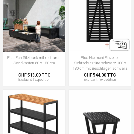
Plus Fun Sitzbank mit rollbarem
Plus Harmoni Einzeltor
Sandkasten 60 x 180 cm
Sichtschutztüre schwarz 100 x
180 cm mit Beschlägen schwarz
CHF 513,00 TTC
CHF 544,00 TTC
Excluant
l'expédition
Excluant
l'expédition