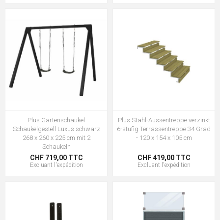
Plus Gartenschaukel
Plus Stahl-Aussentreppe verzinkt
Schaukelgestell Luxus schwarz
6-stufig Terrassentreppe 34 Grad
268 x 260 x 225 cm mit 2
- 120 x 154 x 105 cm
Schaukeln
CHF 719,00 TTC
CHF 419,00 TTC
Excluant
l'expédition
Excluant
l'expédition