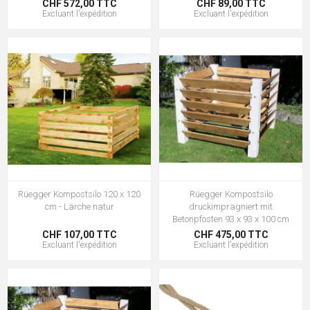
CHF 572,00 TTC
CHF 89,00 TTC
Excluant
l'expédition
Excluant
l'expédition
Rüegger Kompostsilo 120 x 120
Rüegger Kompostsilo
cm - Lärche natur
druckimprägniert mit
Betonpfosten 93 x 93 x 100 cm
CHF 107,00 TTC
CHF 475,00 TTC
Excluant
l'expédition
Excluant
l'expédition