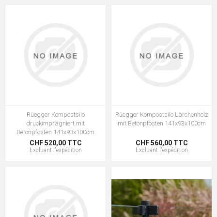
Rüegger Kompostsilo
Rüegger Kompostsilo Lärchenholz
druckimprägniert mit
mit Betonpfosten 141x93x100cm
Betonpfosten 141x93x100cm
CHF 520,00 TTC
CHF 560,00 TTC
Excluant
l'expédition
Excluant
l'expédition