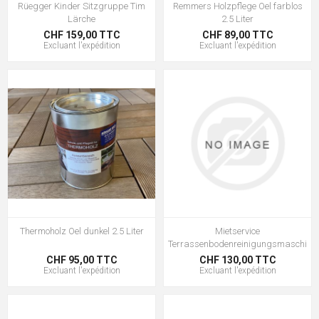
Rüegger Kinder Sitzgruppe Tim
Remmers Holzpflege Oel farblos
Lärche
2.5 Liter
CHF 159,00 TTC
CHF 89,00 TTC
Excluant
l'expédition
Excluant
l'expédition
Thermoholz Oel dunkel 2.5 Liter
Mietservice
Terrassenbodenreinigungsmaschine
CHF 95,00 TTC
CHF 130,00 TTC
Excluant
l'expédition
Excluant
l'expédition