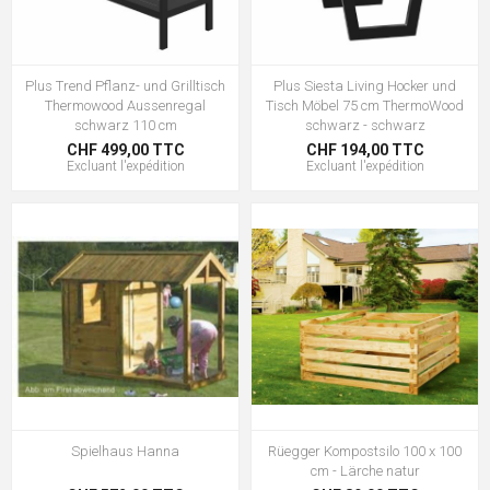
Plus Trend Pflanz- und Grilltisch
Plus Siesta Living Hocker und
Thermowood Aussenregal
Tisch Möbel 75 cm ThermoWood
schwarz 110 cm
schwarz - schwarz
CHF 499,00 TTC
CHF 194,00 TTC
Excluant
l'expédition
Excluant
l'expédition
Spielhaus Hanna
Rüegger Kompostsilo 100 x 100
cm - Lärche natur