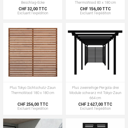
Beschlag-Ecke
ThermoWood 83 x 180 cm
CHF 32,00 TTC
CHF 156,00 TTC
Excluant
l'expédition
Excluant
l'expédition
Plus Tokyo Sichtschutz-Zaun
Plus zweireihige Pergola drei
ThermoWood 180 x 180 cm
Module schwarz mit Tokyo-Zaun
664 cm
CHF 256,00 TTC
CHF 2 627,00 TTC
Excluant
l'expédition
Excluant
l'expédition