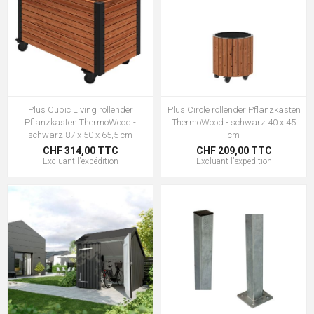
Plus Cubic Living rollender
Plus Circle rollender Pflanzkasten
Pflanzkasten ThermoWood -
ThermoWood - schwarz 40 x 45
schwarz 87 x 50 x 65,5 cm
cm
CHF 314,00 TTC
CHF 209,00 TTC
Excluant
l'expédition
Excluant
l'expédition