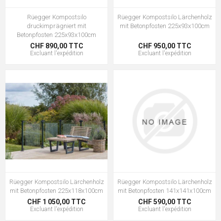
Rüegger Kompostsilo
Rüegger Kompostsilo Lärchenholz
druckimprägniert mit
mit Betonpfosten 225x93x100cm
Betonpfosten 225x93x100cm
CHF 890,00 TTC
CHF 950,00 TTC
Excluant
l'expédition
Excluant
l'expédition
Rüegger Kompostsilo Lärchenholz
Rüegger Kompostsilo Lärchenholz
mit Betonpfosten 225x118x100cm
mit Betonpfosten 141x141x100cm
CHF 1 050,00 TTC
CHF 590,00 TTC
Excluant
l'expédition
Excluant
l'expédition