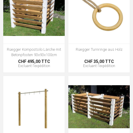
Rüegger Kompostsilo Lärche mit
Rüegger Turnringe aus Holz
Betonpfosten 93x93x100cm
CHF 495,00 TTC
CHF 35,00 TTC
Excluant
l'expédition
Excluant
l'expédition