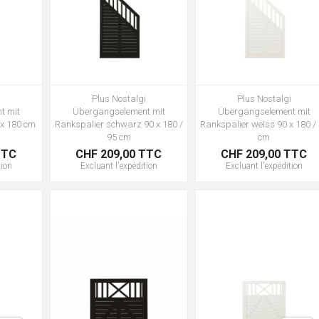
i
Plus Nostalgi
Plus Nostalgi
t mit
Übergangselement mit
Übergangselement mit
 x 180 cm
Rankspalier schwarz 90 x 180 /
Rankspalier weiss 90 x 180 /
95 cm
cm
TTC
CHF 209,00 TTC
CHF 209,00 TTC
tion
Excluant
l'expédition
Excluant
l'expédition