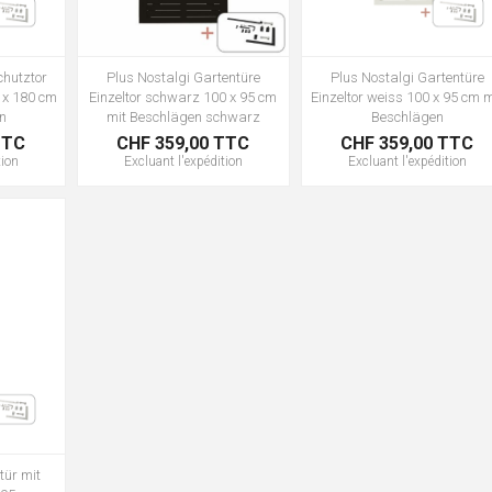
chutztor
Plus Nostalgi Gartentüre
Plus Nostalgi Gartentüre
 x 180 cm
Einzeltor schwarz 100 x 95 cm
Einzeltor weiss 100 x 95 cm m
en
mit Beschlägen schwarz
Beschlägen
TTC
CHF 359,00 TTC
CHF 359,00 TTC
tion
Excluant
l'expédition
Excluant
l'expédition
tür mit