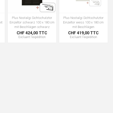
Plus Nostalgi Sichtschutztor
Plus Nostalgi Sichtschutztor
it
Einzeltor schwarz 100 x 180 cm
Einzeltor weiss 100 x 180 cm
mit Beschlägen schwarz
mit Beschlägen
CHF 424,00 TTC
CHF 419,00 TTC
Excluant
l'expédition
Excluant
l'expédition