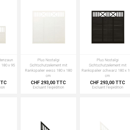
rtenzaun
Plus Nostalgi
Plus Nostalgi
 180 x 95
Sichtschutzelement mit
Sichtschutzelement mit
Rankspalier weiss 180 x 180
Rankspalier schwarz 180 x 
cm
cm
TTC
CHF 293,00 TTC
CHF 293,00 TTC
tion
Excluant
l'expédition
Excluant
l'expédition