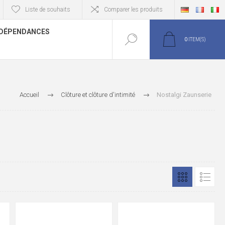
Liste de souhaits
Comparer les produits
DÉPENDANCES
0
ITEM(S)
Accueil
Clôture et clôture d'intimité
Nostalgi Zaunserie