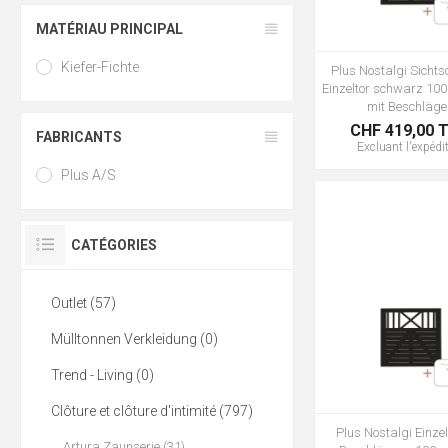
MATÉRIAU PRINCIPAL
Kiefer-Fichte
Plus Nostalgi Sichts
Einzeltor schwarz 100
mit Beschläg
CHF 419,00 
FABRICANTS
Excluant
l'expédi
Plus A/S
CATÉGORIES
Outlet (57)
Mülltonnen Verkleidung (0)
Trend - Living (0)
Clôture et clôture d'intimité (797)
Plus Nostalgi Einzel
Artura Zaunserie (31)