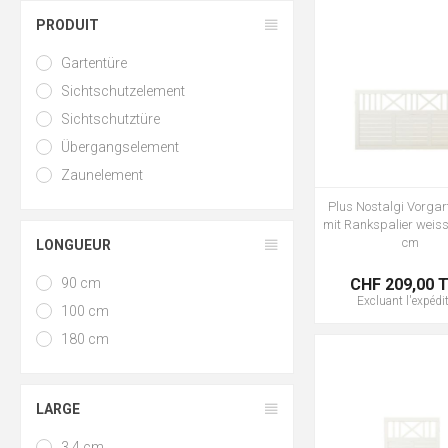
PRODUIT
Gartentüre
Sichtschutzelement
Sichtschutztüre
Übergangselement
Zaunelement
Plus Nostalgi Vorga
mit Rankspalier weiss
cm
LONGUEUR
90 cm
CHF 209,00 
Excluant
l'expédi
100 cm
180 cm
LARGE
3,4 cm