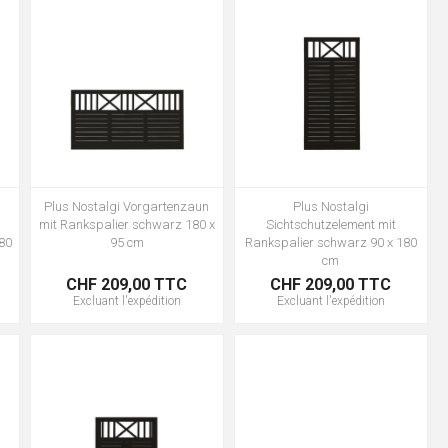
Plus Nostalgi Vorgartenzaun
Plus Nostalgi
mit Rankspalier schwarz 180 x
Sichtschutzelement mit
180
95 cm
Rankspalier schwarz 90 x 180
cm
CHF 209,00 TTC
CHF 209,00 TTC
Excluant
l'expédition
Excluant
l'expédition