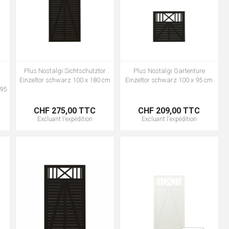
Plus Nostalgi Sichtschutztor
Plus Nostalgi Gartentüre
Einzeltor schwarz 100 x 180 cm
Einzeltor schwarz 100 x 95 cm
 95
CHF 275,00 TTC
CHF 209,00 TTC
Excluant
l'expédition
Excluant
l'expédition