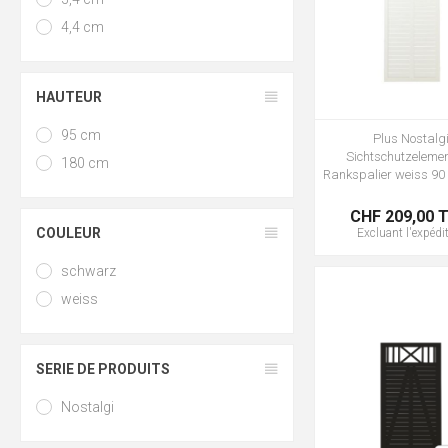
4,4 cm
HAUTEUR
95 cm
Plus Nostalg
Sichtschutzelemen
180 cm
Rankspalier weiss 90
CHF 209,00 
COULEUR
Excluant
l'expédi
schwarz
weiss
SERIE DE PRODUITS
Nostalgi