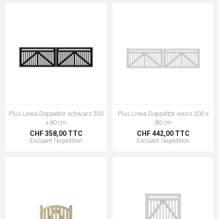
Plus Linea Doppeltor schwarz 300
Plus Linea Doppeltor weiss 300 x
x 80 cm
80 cm
CHF 358,00 TTC
CHF 442,00 TTC
Excluant
l'expédition
Excluant
l'expédition