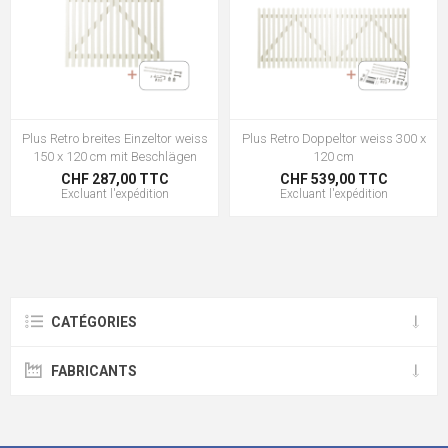
Plus Retro breites Einzeltor weiss
Plus Retro Doppeltor weiss 300 x
150 x 120 cm mit Beschlägen
120 cm
CHF 287,00 TTC
CHF 539,00 TTC
Excluant
l'expédition
Excluant
l'expédition
CATÉGORIES
FABRICANTS