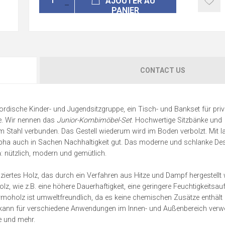
AJOUTER AU
PANIER
CONTACT US
ordische Kinder- und Jugendsitzgruppe, ein Tisch- und Bankset für pri
he. Wir nennen das
Junior-Kombimöbel-Set
. Hochwertige Sitzbänke und
m Stahl verbunden. Das Gestell wiederum wird im Boden verbolzt. Mit l
 Alpha auch in Sachen Nachhaltigkeit gut. Das moderne und schlanke De
ha: nützlich, modern und gemütlich.
rtes Holz, das durch ein Verfahren aus Hitze und Dampf hergestellt 
, wie z.B. eine höhere Dauerhaftigkeit, eine geringere Feuchtigkeitsau
ermoholz ist umweltfreundlich, da es keine chemischen Zusätze enthält
 kann für verschiedene Anwendungen im Innen- und Außenbereich verw
e und mehr.