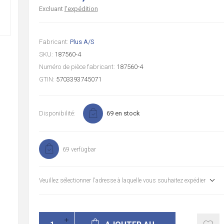
Excluant
l'expédition
Fabricant:
Plus A/S
SKU:
187560-4
Numéro de pièce fabricant:
187560-4
GTIN:
5703393745071
Disponibilité:
69 en stock
69 verfügbar
Veuillez sélectionner l'adresse à laquelle vous souhaitez expédier