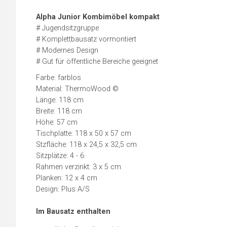
Alpha Junior Kombimöbel kompakt
# Jugendsitzgruppe
# Komplettbausatz vormontiert
# Modernes Design
# Gut für öffentliche Bereiche geeignet
Farbe: farblos
Material: ThermoWood ©
Länge: 118 cm
Breite: 118 cm
Höhe: 57 cm
Tischplatte: 118 x 50 x 57 cm
Stzfläche: 118 x 24,5 x 32,5 cm
Sitzplätze: 4 - 6
Rahmen verzinkt: 3 x 5 cm
Planken: 12 x 4 cm
Design: Plus A/S
Im Bausatz enthalten