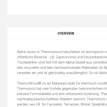
OVERVIEW
Alpha Junior in Thermowood naturfarben ist eine typisch n
öffentliche Bereiche - z.B. Gastronomie und Pausenbereic
Tischplanken sind fest mit dem Alpha-Gestell aus verzinkte
teils recycelten und teils nachwachsenden Materialien ist
verweilen ein und ist gleichzeitig unaufdringlich. So ist Alp
ThermoWood® ist ein Markenprodukt für thermisch modifizie
Thermoholz hat viele Vorteile gegenüber herkömmlichem Holz
bessere Formstabilität und eine verbesserte Isolierung. Th
nachhaltig bewirtschafteten Wäldern stammt. Thermoholz
werden, wie z.B. für Fassaden, Terrassen, Möbel, Spielplätz