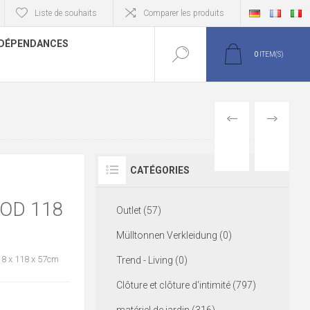
Liste de souhaits
Comparer les produits
DÉPENDANCES
0
ITEM(S)
PREVIOUS
NEXT
PRODUCT
PRODUCT
CATÉGORIES
OD 118
Outlet (57)
Mülltonnen Verkleidung (0)
8 x 118 x 57cm
Trend - Living (0)
Clôture et clôture d'intimité (797)