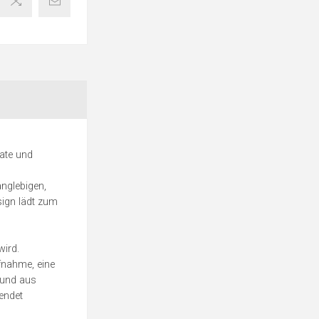
vate und
anglebigen,
sign lädt zum
wird.
fnahme, eine
 und aus
endet