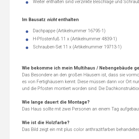
Weiter enthalten sind verzinkte Beschläge und Schrau
Im Bausatz
nicht
enthalten
Dachpappe (Artikelnummer 16795-1)
H-Pfostenfuß 11 x (Artikelnummer 4839-1)
Schrauben-Set 11 x (Artikelnummer 19713-1)
Wie bekomme ich mein Multihaus / Nebengebäude gel
Das Besondere an den großen Häusern ist, dass sie vormonti
es von Fertighäusern kennt. Diese müssen dann vor Ort nu
und die Pfosten montiert worden sind. Die Dachkonstruktion
Wie lange dauert die Montage?
Das Haus sollte mit zwei Personen an einem Tag aufgebaut
Wie ist die Holzfarbe?
Das Bild zeigt ein mit plus color anthrazitfarben behandelt