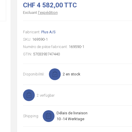
CHF 4 582,00 TTC
Excluant
l'expédition
Fabricant:
Plus A/S
SKU:
169590-1
Numéro de pièce fabricant:
169590-1
GTIN:
5703393747440
Disponibilité:
2 en stock
2 verfügbar
Délais de livraison
Shipping
10 -14 Werktage