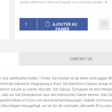
Veuillez sélectionner l'adresse à laquelle vous souhaitez expédier
AJOUTER AU
PANIER
CONTACT US
d zertifizierter Kiefer / Fichte. Die Holzart ist ab Werk nicht gegen W
immt die natürliche Vergrauung in Kauf. Die Dachform Classic bringt 
risch zurück zu seinen Wurzeln. Der Classic Schuppen ist eine Interpr
es, das wir seit Generationen aus den heimischen Gärten kennen. Das 
equente Details in Form von Aluminiumeinfassungen, Giebeln mit horizo
n Beschlägen hinzugefügt, um es für die nächsten Jahrzente fit zu mac