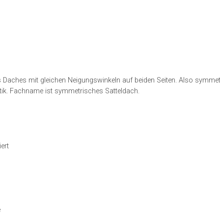
des Daches mit gleichen Neigungswinkeln auf beiden Seiten. Also symmet
Optik. Fachname ist symmetrisches Satteldach.
ert
e