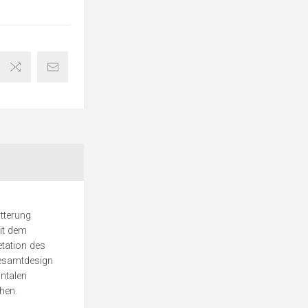
itterung
mit dem
etation des
Gesamtdesign
ntalen
hen.