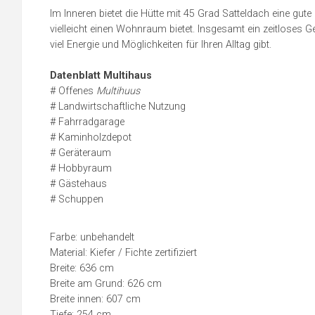
Im Inneren bietet die Hütte mit 45 Grad Satteldach eine gut
vielleicht einen Wohnraum bietet. Insgesamt ein zeitloses
viel Energie und Möglichkeiten für Ihren Alltag gibt.
Datenblatt Multihaus
# Offenes
Multihuus
# Landwirtschaftliche Nutzung
# Fahrradgarage
# Kaminholzdepot
# Geräteraum
# Hobbyraum
# Gästehaus
# Schuppen
Farbe: unbehandelt
Material: Kiefer / Fichte zertifiziert
Breite: 636 cm
Breite am Grund: 626 cm
Breite innen: 607 cm
Tiefe: 254 cm