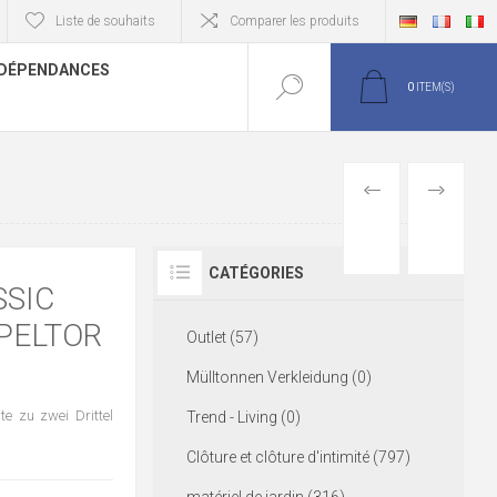
Liste de souhaits
Comparer les produits
DÉPENDANCES
0
ITEM(S)
PREVIOUS
NEXT
PRODUCT
PRODUCT
CATÉGORIES
SSIC
PELTOR
Outlet (57)
Mülltonnen Verkleidung (0)
te zu zwei Drittel
Trend - Living (0)
Clôture et clôture d'intimité (797)