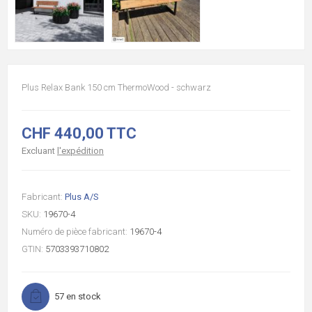
Plus Relax Bank 150 cm ThermoWood - schwarz
CHF 440,00 TTC
Excluant
l'expédition
Fabricant:
Plus A/S
SKU:
19670-4
Numéro de pièce fabricant:
19670-4
GTIN:
5703393710802
57 en stock