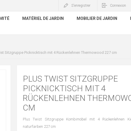
S'enregistrer
Connexion
MITÉ
MATÉRIEL DE JARDIN
MOBILIER DE JARDIN
ist Sitzgruppe Picknicktisch mit 4 Rückenlehnen Thermowood 227 cm
PLUS TWIST SITZGRUPPE
PICKNICKTISCH MIT 4
RÜCKENLEHNEN THERMOWO
CM
Plus Twist Sitzgruppe Kombimöbel mit 4 Rückenlehnen Ki
naturfarben 227 cm