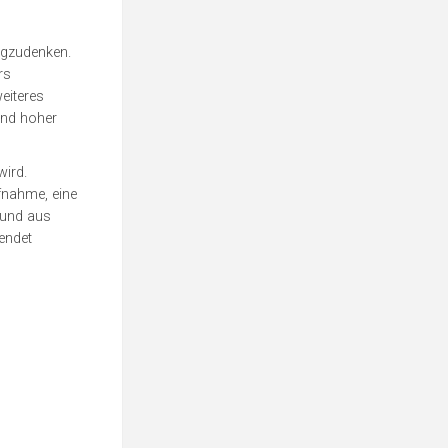
egzudenken.
rs
eiteres
und hoher
wird.
fnahme, eine
 und aus
endet