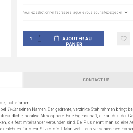
Veuillez sélectionner l'adresse à laquelle vous souhaitez expédier
AJOUTER AU
PANIER
CONTACT US
lz, naturfarben.
öbel
Twist
seinen Namen. Der gedrehte, verzinkte Stahlrahmen bringt 
enfreundliche, positive Atmosphäre. Eine Eigenschaft, die auch in der 
nken, die fest miteinander verbunden sind. Bei Plus nennt man so eine 
r Rückenlehnen für mehr Sitzkomfort. Man wählt aus verschiedenen Farb