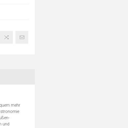
bequem mehr
Gastronomie
Außen-
en und