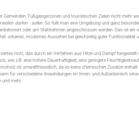
her Gemeinden, Fußgängerzonen und touristischen Zielen nicht mehr w
erweilen
dürfen - sollen
. So füllt man eine Umgebung und ganz besonde
n anbetoniert oder am Stahlrahmen angeschlossen werden. Das ist ein w
il: urbanes, modernes Aussehen bei gleichzeitig guter Funktionalität 
rtes Holz, das durch ein Verfahren aus Hitze und Dampf hergestellt 
, wie z.B. eine höhere Dauerhaftigkeit, eine geringere Feuchtigkeitsau
ermoholz ist umweltfreundlich, da es keine chemischen Zusätze enthält
 kann für verschiedene Anwendungen im Innen- und Außenbereich verw
e und mehr.