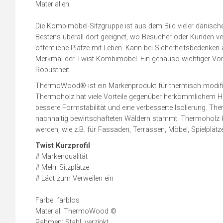
Materialien.
Die Kombimöbel-Sitzgruppe ist aus dem Bild vieler dänisc
Bestens überall dort geeignet, wo Besucher oder Kunden v
öffentliche Plätze mit Leben. Kann bei Sicherheitsbedenke
Merkmal der Twist Kombimöbel. Ein genauso wichtiger Vorte
Robustheit.
ThermoWood® ist ein Markenprodukt für thermisch modifizie
Thermoholz hat viele Vorteile gegenüber herkömmlichem Holz
bessere Formstabilität und eine verbesserte Isolierung. Th
nachhaltig bewirtschafteten Wäldern stammt. Thermoholz
werden, wie z.B. für Fassaden, Terrassen, Möbel, Spielplätz
Twist Kurzprofil
# Markenqualität
# Mehr Sitzplätze
# Lädt zum Verweilen ein
Farbe: farblos
Material: ThermoWood ©
Rahmen: Stahl, verzinkt