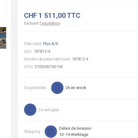
CHF 1 511,00 TTC
Excluant
l'expédition
Fabricant:
Plus A/S
SKU:
187812-4
Numéro de pièce fabricant:
187812-4
GTIN:
5703393745194
Disponibilité:
26 en stock
26 verfügbar
Délais de livraison
Shipping
10 -14 Werktage