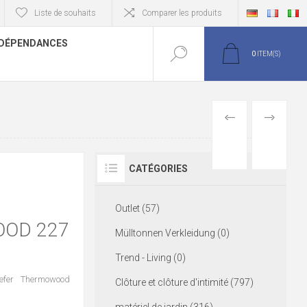
Liste de souhaits
Comparer les produits
DÉPENDANCES
0
ITEM(S)
PREVIOUS
NEXT
PRODUCT
PRODUCT
CATÉGORIES
Outlet (57)
OD 227
Mülltonnen Verkleidung (0)
Trend - Living (0)
efer Thermowood
Clôture et clôture d'intimité (797)